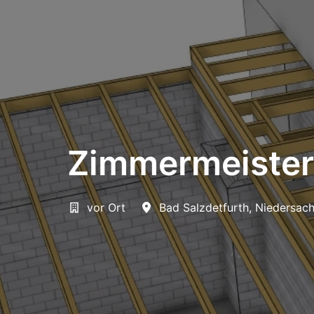
Zimmermeister
vor Ort
Bad Salzdetfurth
,
Niedersac